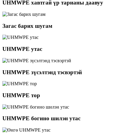
UHMWPE хавтгай үр тарианы даавуу
Загас барих шугам
UHMWPE утас
UHMWPE зүсэлтэнд тэсвэртэй
UHMWPE тор
UHMWPE богино шилэн утас