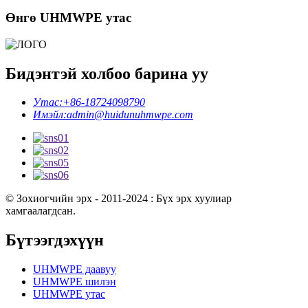
Өнгө UHMWPE утас
Бидэнтэй холбоо барина уу
Утас:
+86-18724098790
Имэйл:
admin@huidunuhmwpe.com
© Зохиогчийн эрх - 2011-2024 : Бүх эрх хуулиар
хамгаалагдсан.
Бүтээгдэхүүн
UHMWPE даавуу
UHMWPE шилэн
UHMWPE утас