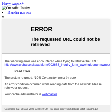
Илүү харах+
Имэйл илгээх
x