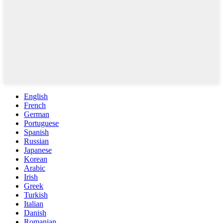
English
French
German
Portuguese
Spanish
Russian
Japanese
Korean
Arabic
Irish
Greek
Turkish
Italian
Danish
Romanian