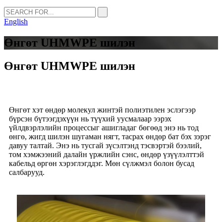
English
Өнгөт UHMWPE шилэн
Өнгөт UHMWPE шилэн
Өнгөт хэт өндөр молекул жинтэй полиэтилен эслэгээр
бүрсэн бүтээгдэхүүн нь түүхий уусмалаар ээрэх
үйлдвэрлэлийн процессыг ашигладаг бөгөөд энэ нь тод
өнгө, жигд шилэн шугаман нягт, тасрах өндөр бат бэх зэрэг
давуу талтай. Энэ нь тусгай зүсэлтэнд тэсвэртэй бээлий,
том хэмжээний далайн үржлийн сэнс, өндөр үзүүлэлттэй
кабельд өргөн хэрэглэгддэг. Мөн сүлжмэл болон бусад
салбарууд.