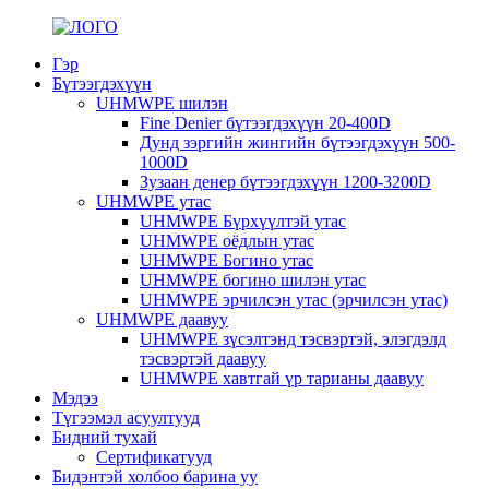
Гэр
Бүтээгдэхүүн
UHMWPE шилэн
Fine Denier бүтээгдэхүүн 20-400D
Дунд зэргийн жингийн бүтээгдэхүүн 500-
1000D
Зузаан денер бүтээгдэхүүн 1200-3200D
UHMWPE утас
UHMWPE Бүрхүүлтэй утас
UHMWPE оёдлын утас
UHMWPE Богино утас
UHMWPE богино шилэн утас
UHMWPE эрчилсэн утас (эрчилсэн утас)
UHMWPE даавуу
UHMWPE зүсэлтэнд тэсвэртэй, элэгдэлд
тэсвэртэй даавуу
UHMWPE хавтгай үр тарианы даавуу
Мэдээ
Түгээмэл асуултууд
Бидний тухай
Сертификатууд
Бидэнтэй холбоо барина уу